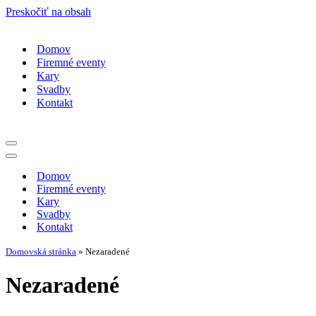
Preskočiť na obsah
Domov
Firemné eventy
Kary
Svadby
Kontakt
Menu
navigácie
Menu
navigácie
Domov
Firemné eventy
Kary
Svadby
Kontakt
Domovská stránka
»
Nezaradené
Nezaradené